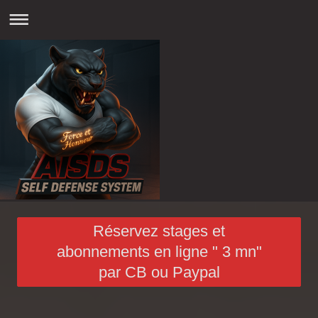
Réservez stages et
abonnements en ligne " 3 mn"
par CB ou Paypal