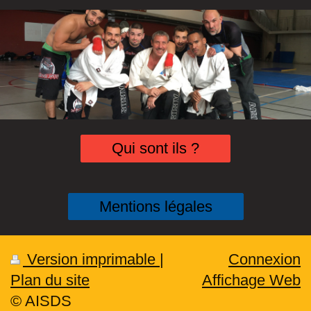
Qui sont ils ?
Mentions légales
Version imprimable
|
Connexion
Plan du site
Affichage Web
© AISDS