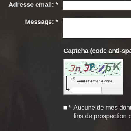
Adresse email:
*
Message:
*
↺
Veuillez entrer le code.
*
Aucune de mes données ne sera utilisée ou vendue à des
fins de prospection