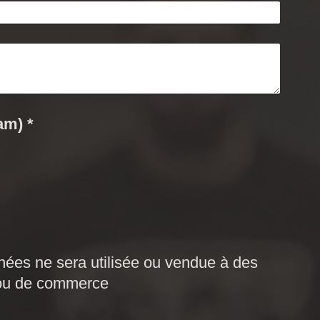
Captcha (code anti-spam) *
 ou de commerce